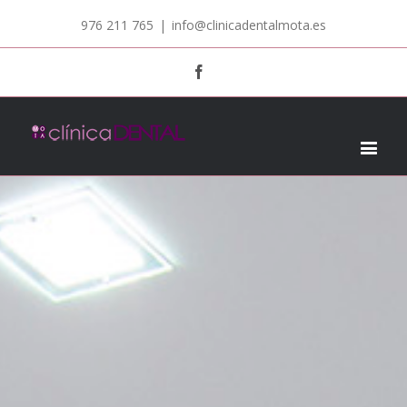
976 211 765
|
info@clinicadentalmota.es
Facebook